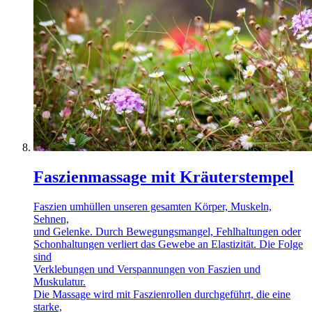
Faszienmassage mit Kräuterstempel
Faszien umhüllen unseren gesamten Körper, Muskeln,
Sehnen,
und Gelenke. Durch Bewegungsmangel, Fehlhaltungen oder
Schonhaltungen verliert das Gewebe an Elastizität. Die Folge
sind
Verklebungen und Verspannungen von Faszien und
Muskulatur.
Die Massage wird mit Faszienrollen durchgeführt, die eine
starke,