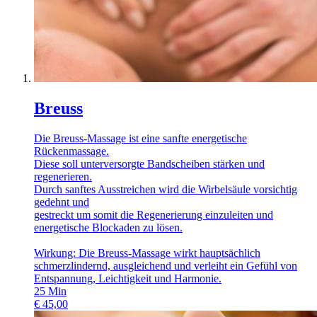
Breuss
Die Breuss-Massage ist eine sanfte energetische
Rückenmassage.
Diese soll unterversorgte Bandscheiben stärken und
regenerieren.
Durch sanftes Ausstreichen wird die Wirbelsäule vorsichtig
gedehnt und
gestreckt um somit die Regenerierung einzuleiten und
energetische Blockaden zu lösen.
Wirkung: Die Breuss-Massage wirkt hauptsächlich
schmerzlindernd, ausgleichend und verleiht ein Gefühl von
Entspannung, Leichtigkeit und Harmonie.
25
Min
€
45,00