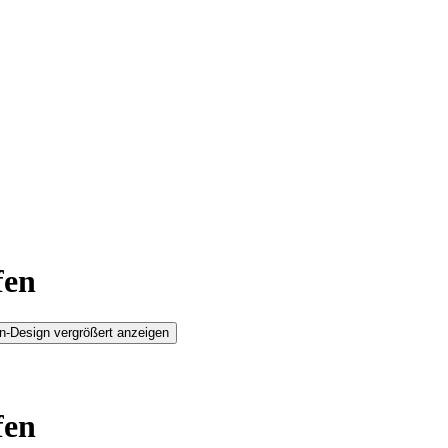
fen
n-Design vergrößert anzeigen
fen